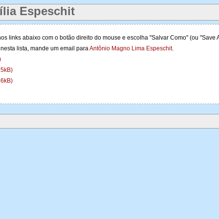
lia Espeschit
nos links abaixo com o botão direito do mouse e escolha "Salvar Como" (ou "Save A
 nesta lista, mande um email para
Antônio Magno Lima Espeschit
.
)
35kB)
16kB)