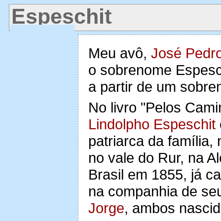
Espeschit
Meu avô,
José Pedro
o sobrenome Espesch
a partir de um sobr
No livro "Pelos Cami
Lindolpho Espeschit
patriarca da famíli
no vale do Rur, na A
Brasil em 1855, já 
na companhia de seu
Jorge
, ambos nasci